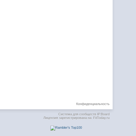
Конфиденциальность
Система для сообществ
IP.Board
Лицензия зарегистрирована на: FitToday.ru