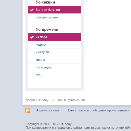
По секции
Записи блогов
Комментариям
По времени
24 часа
неделя
2 недели
месяц
6 месяцев
год
Форум FitToday
→
Новые публикации
Изменить стиль
Отметить все сообщения прочитанными
Copyright © 2008-2012 FitToday
При копировании материалов с сайта прямая ссылка на источник обя