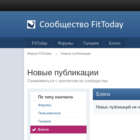
FitToday
Форумы
Галерея
Блоги
Форум FitToday
→
Новые публикации
Новые публикации
Ознакомиться с контентом из сообщества
Блоги
По типу контента
Форумы
Новых публикаций не 
Пользователи
Галерея
Блоги