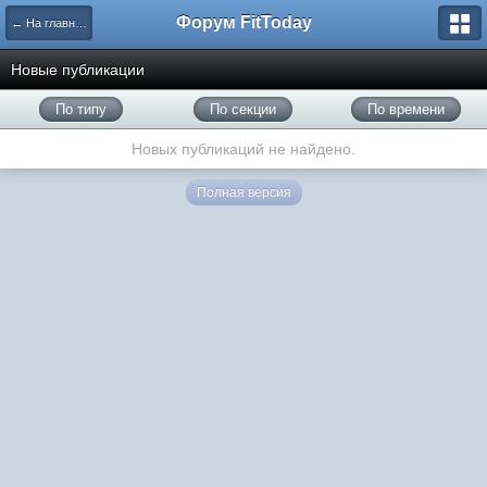
Форум FitToday
← На главную
Новые публикации
По типу
По секции
По времени
Новых публикаций не найдено.
Полная версия