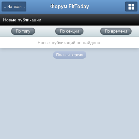
Форум FitToday
← На главную
Новые публикации
По типу
По секции
По времени
Новых публикаций не найдено.
Полная версия