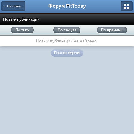
Форум FitToday
← На главную
Новые публикации
По типу
По секции
По времени
Новых публикаций не найдено.
Полная версия