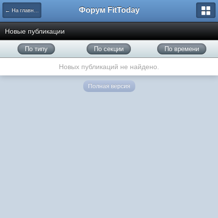
Форум FitToday
← На главную
Новые публикации
По типу
По секции
По времени
Новых публикаций не найдено.
Полная версия