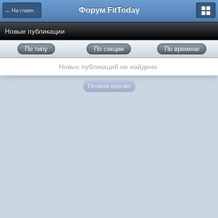
Форум FitToday
← На главную
Новые публикации
По типу
По секции
По времени
Новых публикаций не найдено.
Полная версия