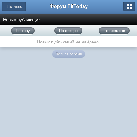
Форум FitToday
← На главную
Новые публикации
По типу
По секции
По времени
Новых публикаций не найдено.
Полная версия