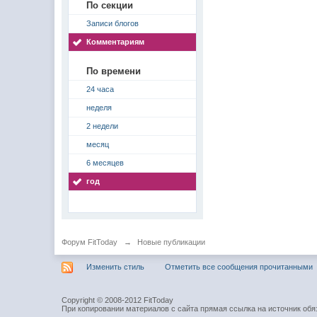
По секции
Записи блогов
Комментариям
По времени
24 часа
неделя
2 недели
месяц
6 месяцев
год
Форум FitToday
→
Новые публикации
Изменить стиль
Отметить все сообщения прочитанными
Copyright © 2008-2012 FitToday
При копировании материалов с сайта прямая ссылка на источник обя