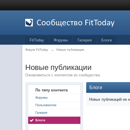
FitToday
Форумы
Галерея
Блоги
Форум FitToday
→
Новые публикации
Новые публикации
Ознакомиться с контентом из сообщества
Блоги
По типу контента
Форумы
Новых публикаций не 
Пользователи
Галерея
Блоги