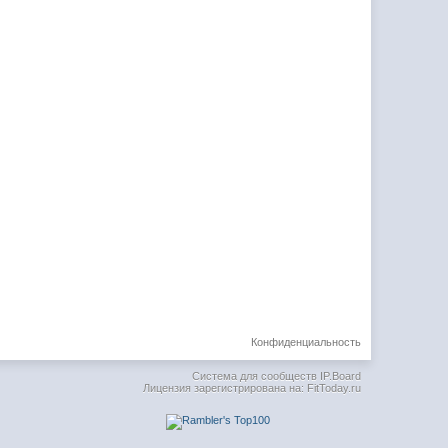
Конфиденциальность
Система для сообществ
IP.Board
Лицензия зарегистрирована на: FitToday.ru