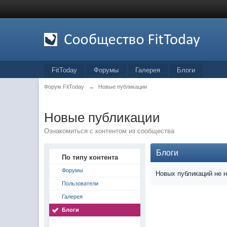
FitToday
Форумы
Галерея
Блоги
Форум FitToday
→
Новые публикации
Новые публикации
Ознакомиться с контентом из сообщества
Блоги
По типу контента
Форумы
Новых публикаций не 
Пользователи
Галерея
Блоги