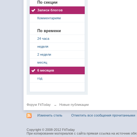
По секции
Записи блогов
Комментариям
По времени
24 часа
неделя
2 недели
месяц
6 месяцев
год
Форум FitToday
→
Новые публикации
Изменить стиль
Отметить все сообщения прочитанными
Copyright © 2008-2012 FitToday
При копировании материалов с сайта прямая ссылка на источник обя