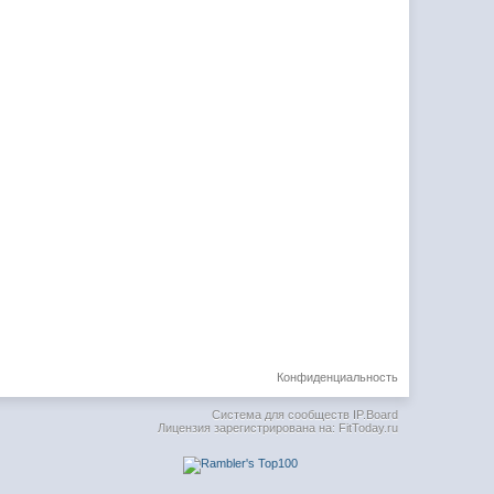
Конфиденциальность
Система для сообществ
IP.Board
Лицензия зарегистрирована на: FitToday.ru