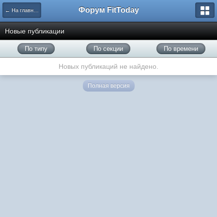
Форум FitToday
← На главную
Новые публикации
По типу
По секции
По времени
Новых публикаций не найдено.
Полная версия