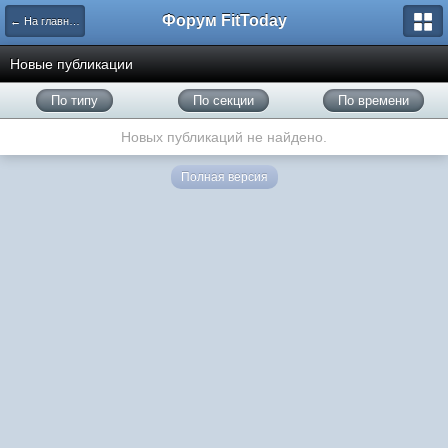
Форум FitToday
← На главную
Новые публикации
По типу
По секции
По времени
Новых публикаций не найдено.
Полная версия