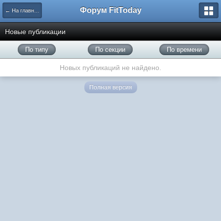
Форум FitToday
← На главную
Новые публикации
По типу
По секции
По времени
Новых публикаций не найдено.
Полная версия