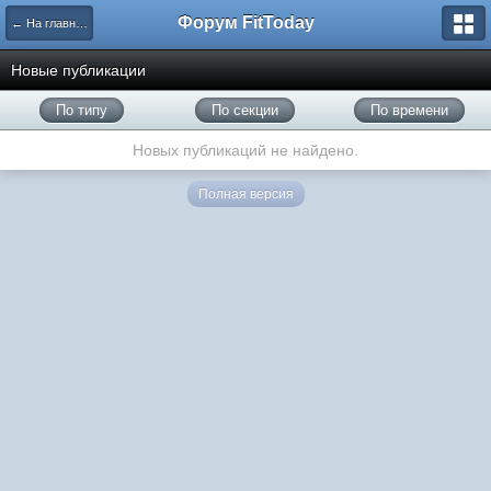
Форум FitToday
← На главную
Новые публикации
По типу
По секции
По времени
Новых публикаций не найдено.
Полная версия