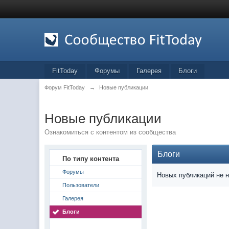
FitToday
Форумы
Галерея
Блоги
Форум FitToday
→
Новые публикации
Новые публикации
Ознакомиться с контентом из сообщества
Блоги
По типу контента
Форумы
Новых публикаций не 
Пользователи
Галерея
Блоги