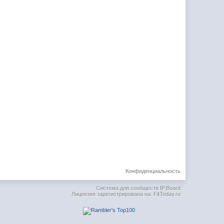
Конфиденциальность
Система для сообществ
IP.Board
Лицензия зарегистрирована на: FitToday.ru