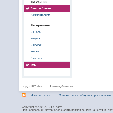
По секции
Записи блогов
Комментариям
По времени
24 часа
неделя
2 недели
месяц
6 месяцев
год
Форум FitToday
→
Новые публикации
Изменить стиль
Отметить все сообщения прочитанными
Copyright © 2008-2012 FitToday
При копировании материалов с сайта прямая ссылка на источник обя