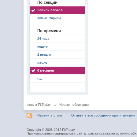
По секции
Записи блогов
Комментариям
По времени
24 часа
неделя
2 недели
месяц
6 месяцев
год
Форум FitToday
→
Новые публикации
Изменить стиль
Отметить все сообщения прочитанными
Copyright © 2008-2012 FitToday
При копировании материалов с сайта прямая ссылка на источник обя