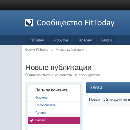
FitToday
Форумы
Галерея
Блоги
Форум FitToday
→
Новые публикации
Новые публикации
Ознакомиться с контентом из сообщества
Блоги
По типу контента
Форумы
Новых публикаций не 
Пользователи
Галерея
Блоги