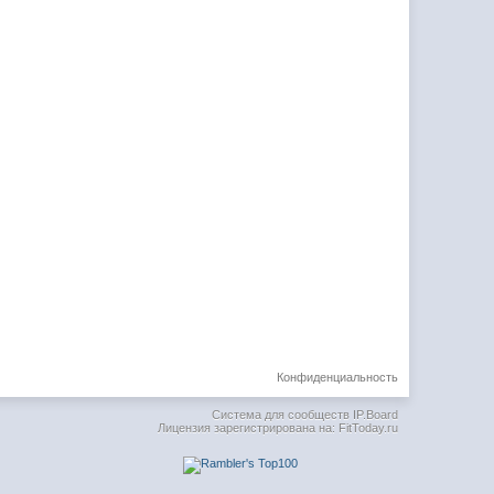
Конфиденциальность
Система для сообществ
IP.Board
Лицензия зарегистрирована на: FitToday.ru