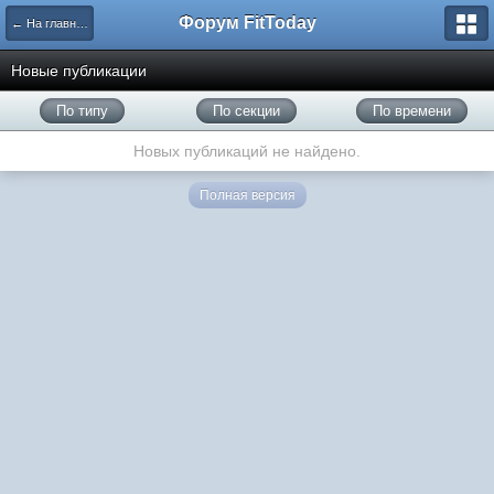
Форум FitToday
← На главную
Новые публикации
По типу
По секции
По времени
Новых публикаций не найдено.
Полная версия