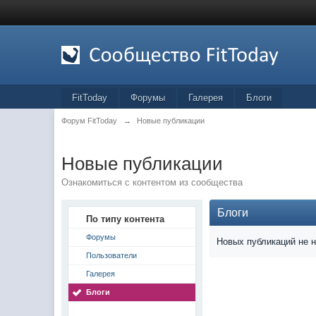
FitToday
Форумы
Галерея
Блоги
Форум FitToday
→
Новые публикации
Новые публикации
Ознакомиться с контентом из сообщества
Блоги
По типу контента
Форумы
Новых публикаций не 
Пользователи
Галерея
Блоги