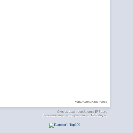
Конфиденциальность
Система для сообществ
IP.Board
Лицензия зарегистрирована на: FitToday.ru