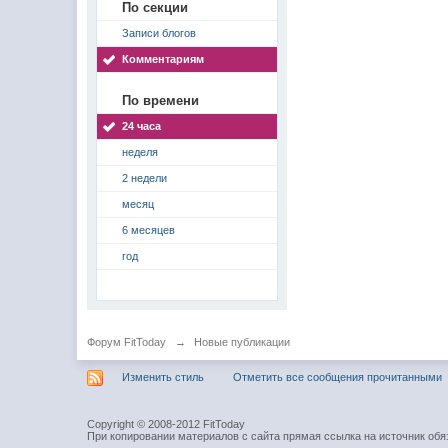
По секции
Записи блогов
Комментариям
По времени
24 часа
неделя
2 недели
месяц
6 месяцев
год
Форум FitToday
→
Новые публикации
Изменить стиль
Отметить все сообщения прочитанными
Copyright © 2008-2012 FitToday
При копировании материалов с сайта прямая ссылка на источник обя