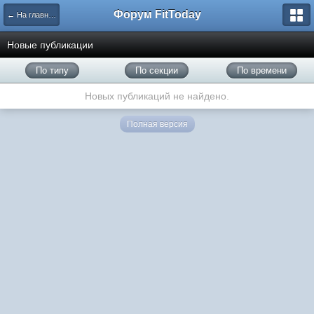
Форум FitToday
← На главную
Новые публикации
По типу
По секции
По времени
Новых публикаций не найдено.
Полная версия