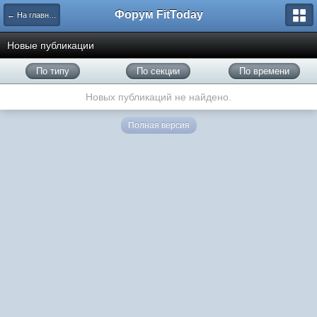
Форум FitToday
← На главную
Новые публикации
По типу
По секции
По времени
Новых публикаций не найдено.
Полная версия