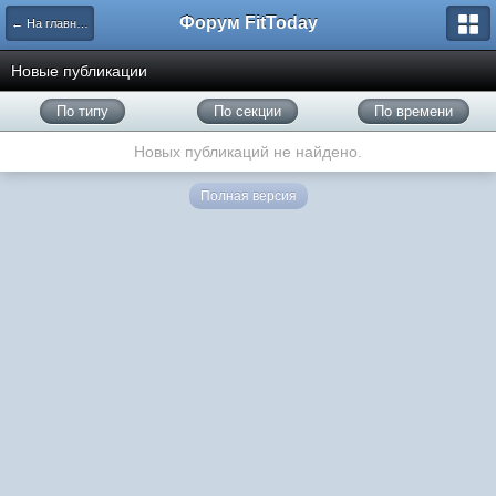
Форум FitToday
← На главную
Новые публикации
По типу
По секции
По времени
Новых публикаций не найдено.
Полная версия