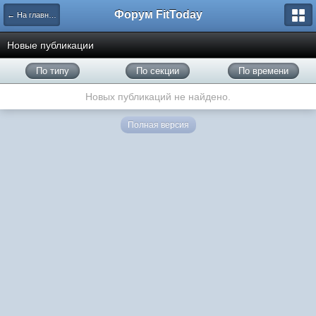
Форум FitToday
← На главную
Новые публикации
По типу
По секции
По времени
Новых публикаций не найдено.
Полная версия