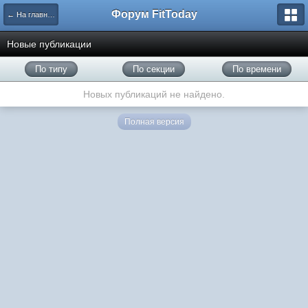
Форум FitToday
← На главную
Новые публикации
По типу
По секции
По времени
Новых публикаций не найдено.
Полная версия