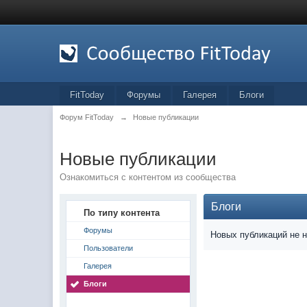
FitToday
Форумы
Галерея
Блоги
Форум FitToday
→
Новые публикации
Новые публикации
Ознакомиться с контентом из сообщества
Блоги
По типу контента
Форумы
Новых публикаций не 
Пользователи
Галерея
Блоги