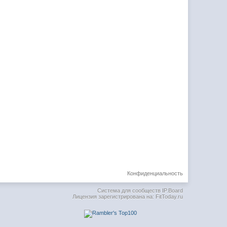
Конфиденциальность
Система для сообществ
IP.Board
Лицензия зарегистрирована на: FitToday.ru