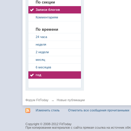
По секции
Записи блогов
Комментариям
По времени
24 часа
неделя
2 недели
месяц
6 месяцев
год
Форум FitToday
→
Новые публикации
Изменить стиль
Отметить все сообщения прочитанными
Copyright © 2008-2012 FitToday
При копировании материалов с сайта прямая ссылка на источник обя