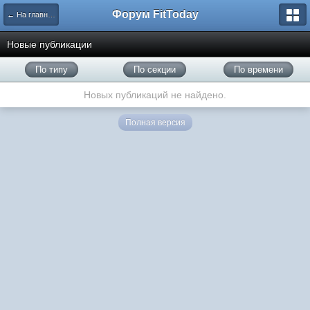
Форум FitToday
← На главную
Новые публикации
По типу
По секции
По времени
Новых публикаций не найдено.
Полная версия