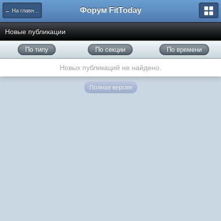
Форум FitToday
← На главную
Новые публикации
По типу
По секции
По времени
Новых публикаций не найдено.
Полная версия