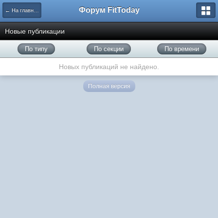
Форум FitToday
← На главную
Новые публикации
По типу
По секции
По времени
Новых публикаций не найдено.
Полная версия