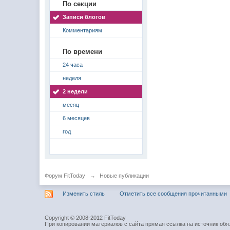
По секции
Записи блогов
Комментариям
По времени
24 часа
неделя
2 недели
месяц
6 месяцев
год
Форум FitToday
→
Новые публикации
Изменить стиль
Отметить все сообщения прочитанными
Copyright © 2008-2012 FitToday
При копировании материалов с сайта прямая ссылка на источник обя