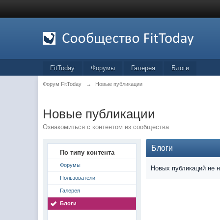
FitToday
Форумы
Галерея
Блоги
Форум FitToday
→
Новые публикации
Новые публикации
Ознакомиться с контентом из сообщества
Блоги
По типу контента
Форумы
Новых публикаций не 
Пользователи
Галерея
Блоги