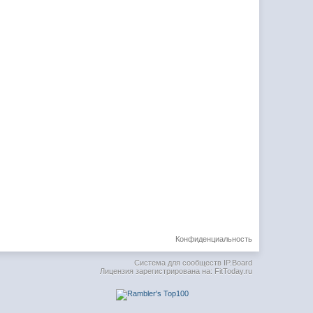
Конфиденциальность
Система для сообществ
IP.Board
Лицензия зарегистрирована на: FitToday.ru