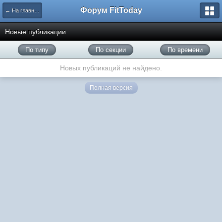
Форум FitToday
← На главную
Новые публикации
По типу
По секции
По времени
Новых публикаций не найдено.
Полная версия