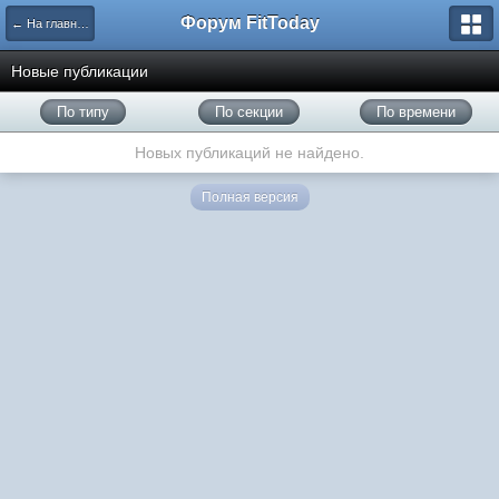
Форум FitToday
← На главную
Новые публикации
По типу
По секции
По времени
Новых публикаций не найдено.
Полная версия