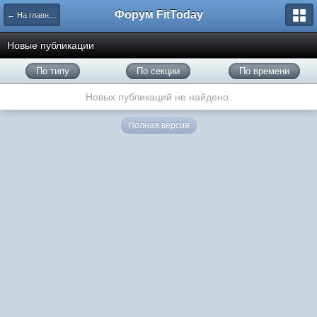
Форум FitToday
← На главную
Новые публикации
По типу
По секции
По времени
Новых публикаций не найдено.
Полная версия