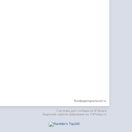
Конфиденциальность
Система для сообществ
IP.Board
Лицензия зарегистрирована на: FitToday.ru