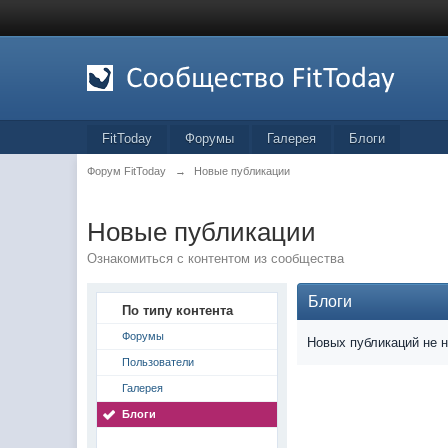
FitToday
Форумы
Галерея
Блоги
Форум FitToday
→
Новые публикации
Новые публикации
Ознакомиться с контентом из сообщества
Блоги
По типу контента
Форумы
Новых публикаций не 
Пользователи
Галерея
Блоги