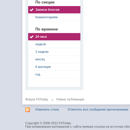
По секции
Записи блогов
Комментариям
По времени
24 часа
неделя
2 недели
месяц
6 месяцев
год
Форум FitToday
→
Новые публикации
Изменить стиль
Отметить все сообщения прочитанными
Copyright © 2008-2012 FitToday
При копировании материалов с сайта прямая ссылка на источник обя