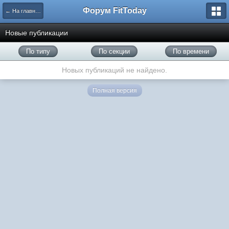
Форум FitToday
← На главную
Новые публикации
По типу
По секции
По времени
Новых публикаций не найдено.
Полная версия