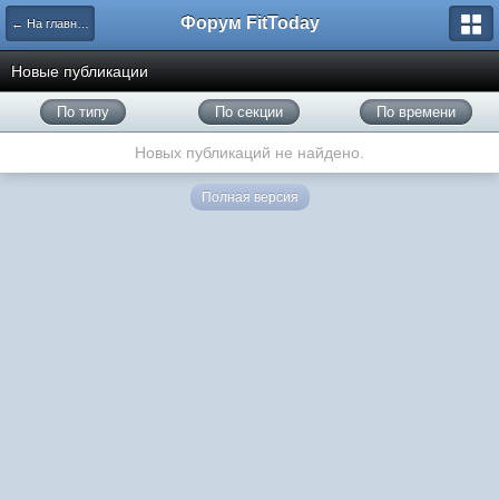
Форум FitToday
← На главную
Новые публикации
По типу
По секции
По времени
Новых публикаций не найдено.
Полная версия