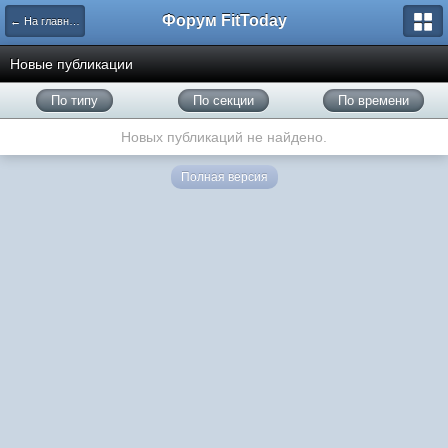
Форум FitToday
← На главную
Новые публикации
По типу
По секции
По времени
Новых публикаций не найдено.
Полная версия