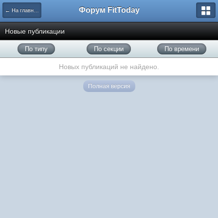
Форум FitToday
← На главную
Новые публикации
По типу
По секции
По времени
Новых публикаций не найдено.
Полная версия