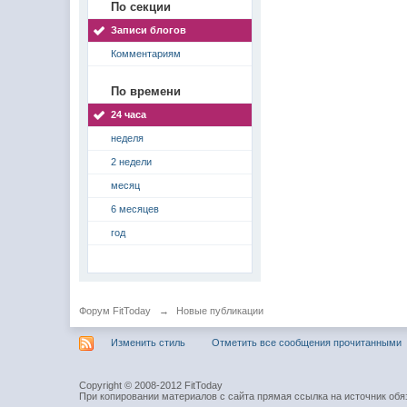
По секции
Записи блогов
Комментариям
По времени
24 часа
неделя
2 недели
месяц
6 месяцев
год
Форум FitToday
→
Новые публикации
Изменить стиль
Отметить все сообщения прочитанными
Copyright © 2008-2012 FitToday
При копировании материалов с сайта прямая ссылка на источник обя