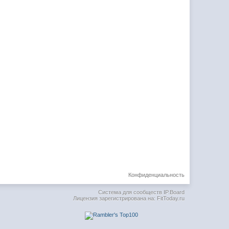
Конфиденциальность
Система для сообществ
IP.Board
Лицензия зарегистрирована на: FitToday.ru