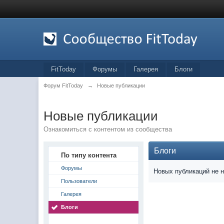
FitToday
Форумы
Галерея
Блоги
Форум FitToday
→
Новые публикации
Новые публикации
Ознакомиться с контентом из сообщества
Блоги
По типу контента
Форумы
Новых публикаций не 
Пользователи
Галерея
Блоги