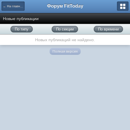
Форум FitToday
← На главную
Новые публикации
По типу
По секции
По времени
Новых публикаций не найдено.
Полная версия