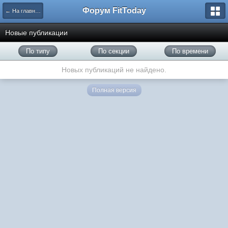
Форум FitToday
← На главную
Новые публикации
По типу
По секции
По времени
Новых публикаций не найдено.
Полная версия