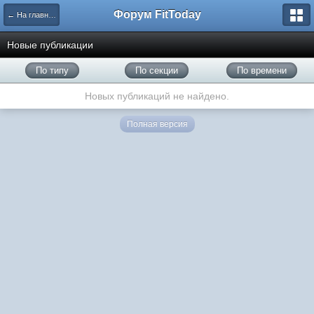
Форум FitToday
← На главную
Новые публикации
По типу
По секции
По времени
Новых публикаций не найдено.
Полная версия