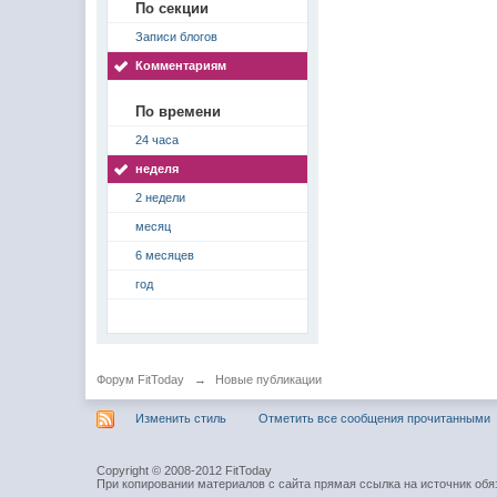
По секции
Записи блогов
Комментариям
По времени
24 часа
неделя
2 недели
месяц
6 месяцев
год
Форум FitToday
→
Новые публикации
Изменить стиль
Отметить все сообщения прочитанными
Copyright © 2008-2012 FitToday
При копировании материалов с сайта прямая ссылка на источник обя