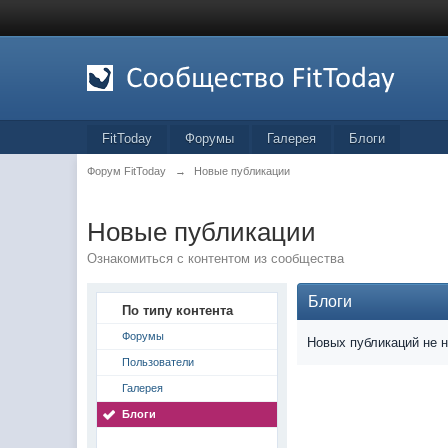
FitToday
Форумы
Галерея
Блоги
Форум FitToday
→
Новые публикации
Новые публикации
Ознакомиться с контентом из сообщества
Блоги
По типу контента
Форумы
Новых публикаций не 
Пользователи
Галерея
Блоги