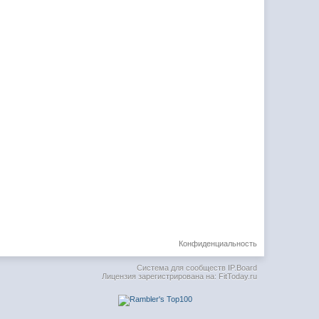
Конфиденциальность
Система для сообществ
IP.Board
Лицензия зарегистрирована на: FitToday.ru