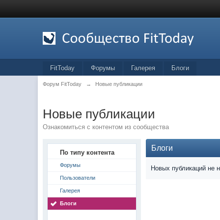
FitToday
Форумы
Галерея
Блоги
Форум FitToday
→
Новые публикации
Новые публикации
Ознакомиться с контентом из сообщества
Блоги
По типу контента
Форумы
Новых публикаций не 
Пользователи
Галерея
Блоги