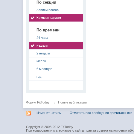
По секции
Записи блогов
Комментариям
По времени
24 часа
неделя
2 недели
месяц
6 месяцев
год
Форум FitToday
→
Новые публикации
Изменить стиль
Отметить все сообщения прочитанными
Copyright © 2008-2012 FitToday
При копировании материалов с сайта прямая ссылка на источник обя