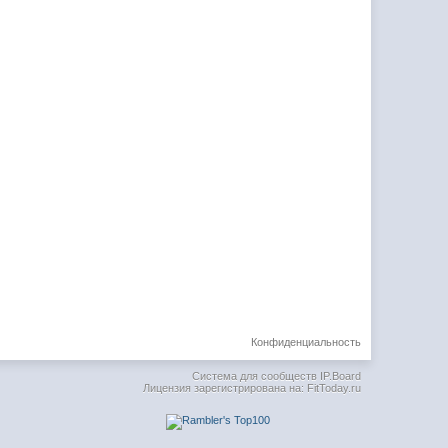
Конфиденциальность
Система для сообществ
IP.Board
Лицензия зарегистрирована на: FitToday.ru