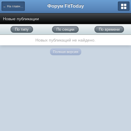
Форум FitToday
← На главную
Новые публикации
По типу
По секции
По времени
Новых публикаций не найдено.
Полная версия