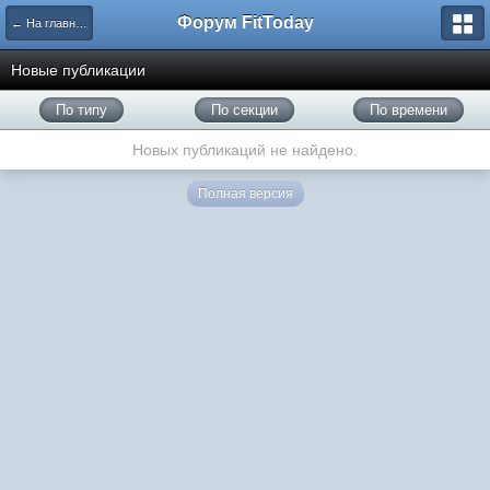
Форум FitToday
← На главную
Новые публикации
По типу
По секции
По времени
Новых публикаций не найдено.
Полная версия