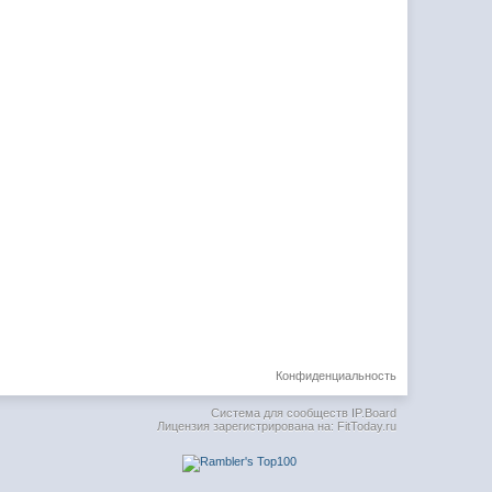
Конфиденциальность
Система для сообществ
IP.Board
Лицензия зарегистрирована на: FitToday.ru