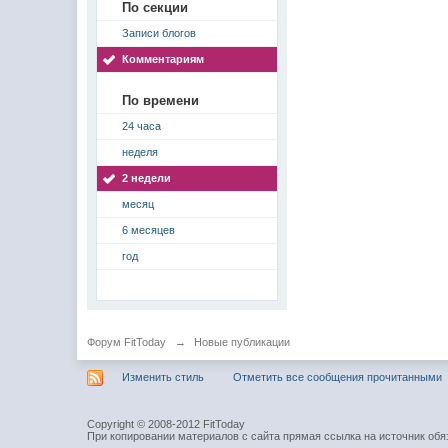
По секции
Записи блогов
Комментариям
По времени
24 часа
неделя
2 недели
месяц
6 месяцев
год
Форум FitToday
→
Новые публикации
Изменить стиль
Отметить все сообщения прочитанными
Copyright © 2008-2012 FitToday
При копировании материалов с сайта прямая ссылка на источник обя