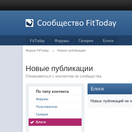
FitToday
Форумы
Галерея
Блоги
Форум FitToday
→
Новые публикации
Новые публикации
Ознакомиться с контентом из сообщества
Блоги
По типу контента
Форумы
Новых публикаций не 
Пользователи
Галерея
Блоги