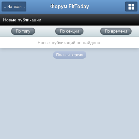
Форум FitToday
← На главную
Новые публикации
По типу
По секции
По времени
Новых публикаций не найдено.
Полная версия