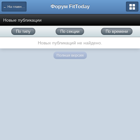
Форум FitToday
← На главную
Новые публикации
По типу
По секции
По времени
Новых публикаций не найдено.
Полная версия