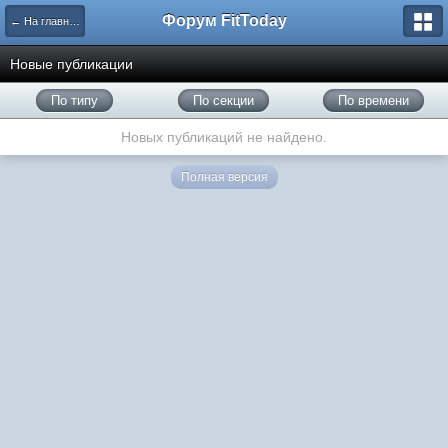
Форум FitToday
← На главную
Новые публикации
По типу
По секции
По времени
Новых публикаций не найдено.
Полная версия