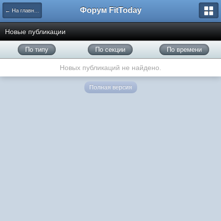
Форум FitToday
← На главную
Новые публикации
По типу
По секции
По времени
Новых публикаций не найдено.
Полная версия