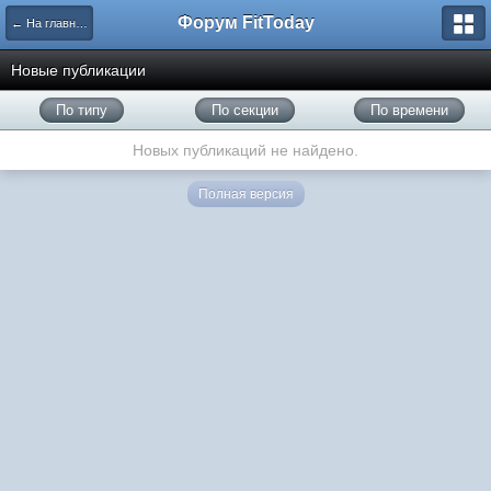
Форум FitToday
← На главную
Новые публикации
По типу
По секции
По времени
Новых публикаций не найдено.
Полная версия