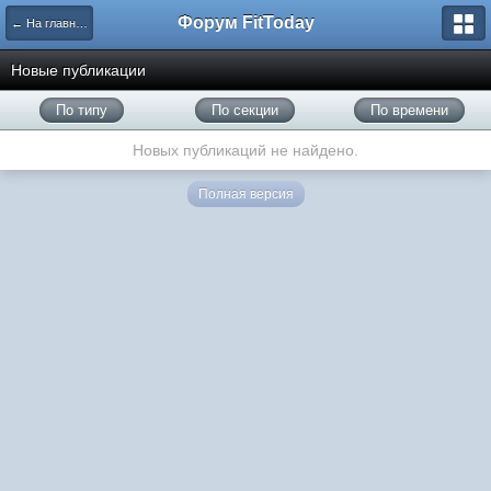
Форум FitToday
← На главную
Новые публикации
По типу
По секции
По времени
Новых публикаций не найдено.
Полная версия